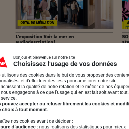
OUTIL DE MÉDIATION
L’exposition Voir la mer en
SO
audiodescription !
ate
Le MAIF Social Club a pour vocation d’être un
Dan
lieu ouvert au plus grand nombre et
l’o
Bonjour et bienvenue sur notre site
Choisissez l'usage de vos données
d’accueillir tous les publics.
MAI
Publié le
29 décembre 2025
Publ
 utilisons des cookies dans le but de vous proposer des conten
nnalisés, et d'effectuer des tests pour améliorer notre site.
nrichissent la qualité de notre relation et le métier de nos équipe
nous engageons à ce que l'usage qui en est fait soit avant tout 
 service.
 pouvez accepter ou refuser librement les cookies et modif
e choix à tout moment.
que physique
aître nos cookies avant de décider :
sure d’audience
: nous réalisons des statistiques pour mieux