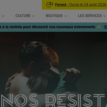
Fermé
- Ouvre le 24 août 2026
U
CULTURE
BOUTIQUE
LES SERVICES
 à la rentrée pour découvrir nos nouveaux évènements ✨ -
E
nos resis