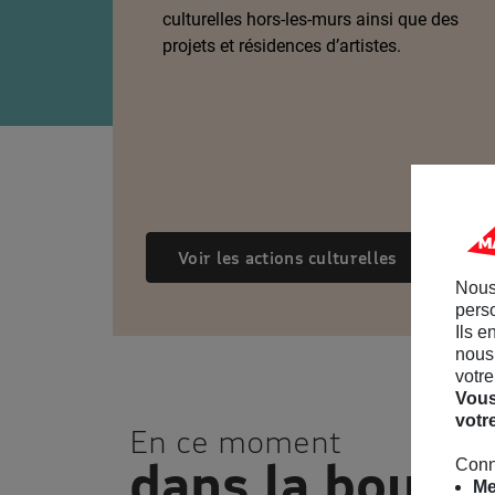
culturelles hors-les-murs ainsi que des
projets et résidences d’artistes.
Voir les actions culturelles
Nous
perso
Ils e
nous 
votre
Vous
votr
En ce moment
dans la bouti
Conn
Me