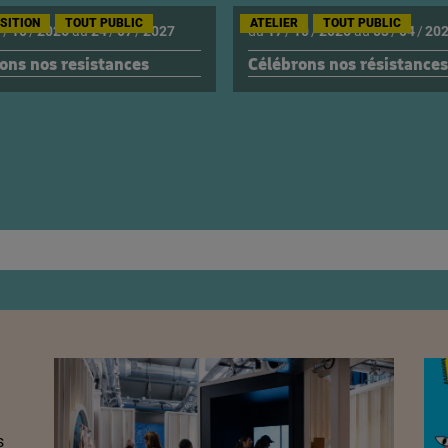
SITION
TOUT PUBLIC
ATELIER
TOUT PUBLIC
7
/
10
/
2026
au
24
/
07
/
2027
du
17
/
10
/
2026
au
03
/
04
/
20
ns nos resistances
Célébrons nos résistances
s