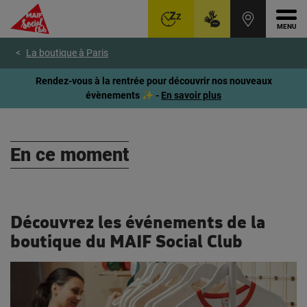
Ouvr
Aller
Voir
Voir
La boutique à Paris
au
le
le
menu
contenu
pied
Rendez-vous à la rentrée pour découvrir nos nouveaux
principal
de
évènements ✨ -
En savoir plus
page
En ce moment
Découvrez les événements de la
boutique
du MAIF Social Club