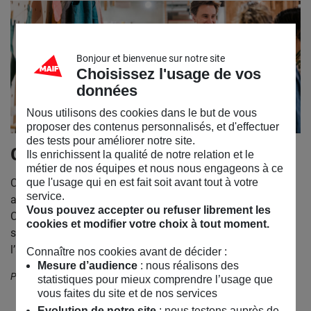
Bonjour et bienvenue sur notre site
Choisissez l'usage de vos
données
Nous utilisons des cookies dans le but de vous
proposer des contenus personnalisés, et d'effectuer
des tests pour améliorer notre site.
Camif s’installe chez nous !
Ils enrichissent la qualité de notre relation et le
métier de nos équipes et nous nous engageons à ce
que l'usage qui en est fait soit avant tout à votre
Consommer moins et mieux c’est possible ! Pour vous
service.
accompagner dans cette démarche MAIF et
Vous pouvez accepter ou refuser librement les
Camif s’unissent et vous proposent de découvrir une
cookies et modifier votre choix à tout moment.
sélection de meubles, textiles et objets de décoration pour
l’arrivée des beaux jours !
Connaître nos cookies avant de décider :
Mesure d’audience
: nous réalisons des
Publié le 22 avril
2024
statistiques pour mieux comprendre l’usage que
vous faites du site et de nos services
Evolution de notre site
: nous testons auprès de