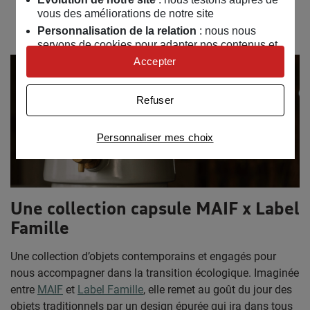
Découvrir la sélection
vous des améliorations de notre site
Personnalisation de la relation
: nous nous
servons de cookies pour adapter nos contenus et
personnaliser nos offres
Accepter
Univers publicitaire
: nous utilisons avec nos
partenaires des cookies pour afficher des
Refuser
publicités personnalisées
Connaître notre politique cookies et la liste de nos
Personnaliser mes choix
partenaires
Une collection capsule MAIF x Label
Famille
Une collection d’objets contemporains et engagés pour
nous accompagner dans la transition écologique. Imaginée
entre
MAIF
et
Label Famille
, elle remet au goût du jour des
objets traditionnels par un design épurée qui ira dans tous