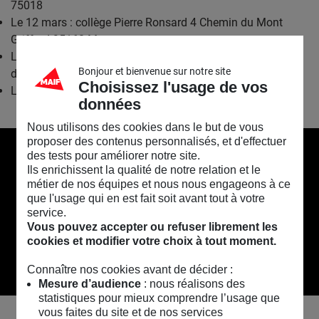
75018
Le 12 mars : collège Pierre Ronsard 4 Chemin du Mont
Griffard 95160 Montmorency
Le 17 mai : école maternelle Vosges-Tournelles 12 place
Bonjour et bienvenue sur notre site
des Vosges 75004
Choisissez l'usage de vos
Le 18 mai : école maternelle 9 rue Martel 75010
données
Nous utilisons des cookies dans le but de vous
proposer des contenus personnalisés, et d'effectuer
des tests pour améliorer notre site.
Ils enrichissent la qualité de notre relation et le
métier de nos équipes et nous nous engageons à ce
que l'usage qui en est fait soit avant tout à votre
service.
Vous pouvez accepter ou refuser librement les
cookies et modifier votre choix à tout moment.
Connaître nos cookies avant de décider :
Mesure d’audience
: nous réalisons des
statistiques pour mieux comprendre l’usage que
vous faites du site et de nos services