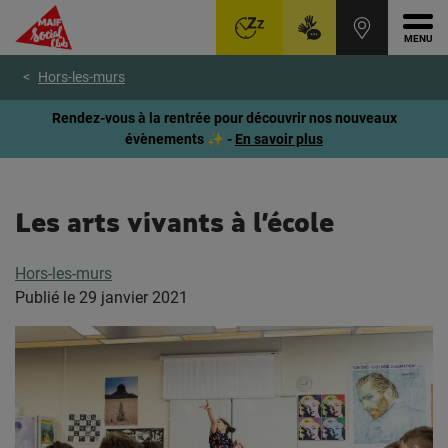
Ouvr
Aller
Voir
Voir
Hors-les-murs
au
le
le
menu
contenu
pied
Rendez-vous à la rentrée pour découvrir nos nouveaux
principal
de
évènements ✨ -
En savoir plus
page
Les arts vivants à l’école
Hors-les-murs
Publié le
29 janvier 2021