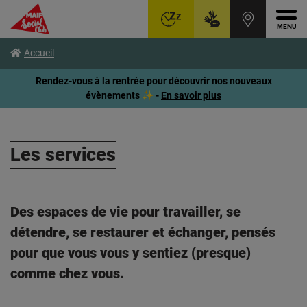
Ouvr
Aller
Voir
Voir
Accueil
au
le
le
menu
contenu
pied
Rendez-vous à la rentrée pour découvrir nos nouveaux
principal
de
évènements ✨ -
En savoir plus
page
Les services
Des espaces de vie pour travailler, se
détendre, se restaurer et échanger, pensés
pour que vous vous y sentiez (presque)
comme chez vous.