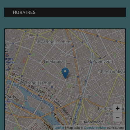
HORAIRES
+
−
Leaflet
| Map data ©
OpenStreetMap
contributors