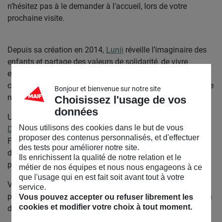
n’hésitez pas à le demander à l’accueil, lors de votre
prochaine visite.
Depuis sa création en 2014,
Lunii
réveille l’imaginaire des
enfants et partage des valeurs de solidarité, de vivre
ensemble et de développement durable, à travers un
catalogue d’histoires variées et originales. Venez vivre cette
Bonjour et bienvenue sur notre site
nouvelle expérience seul comme un grand ou en famille !
Choisissez l'usage de vos
données
Une collaboration entre Les Éditions Lunii,
Florence
Nous utilisons des cookies dans le but de vous
Desnouveaux
et le MAIF Social Club. Autrice et conteuse,
proposer des contenus personnalisés, et d'effectuer
Florence raconte aussi des histoires fantastiques lors
des tests pour améliorer notre site.
de
visites contées
(en famille, entre adultes ou entre tout-
Ils enrichissent la qualité de notre relation et le
petits). Toutes les infos sur la page
programme
.
métier de nos équipes et nous nous engageons à ce
que l'usage qui en est fait soit avant tout à votre
Vous êtes friands d’expériences ludiques ? Nous vous
service.
proposons
Les cartes de l’expo
!
pour découvrir l’exposition
Vous pouvez accepter ou refuser librement les
cookies et modifier votre choix à tout moment.
d’une autre manière.