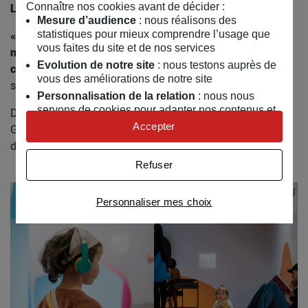
Connaître nos cookies avant de décider :
L’exposition Faisons corps :
Mesure d’audience
: nous réalisons des
statistiques pour mieux comprendre l’usage que
« Faisons corps » est l’invitation faite à 14 artistes de
vous faites du site et de nos services
nous raconter LES corps, depuis l’intimité jusqu’à la
Evolution de notre site
: nous testons auprès de
capacité à créer du commun.
Mettez vos sens en éveil, ils
vous des améliorations de notre site
seront très sollicités !
Personnalisation de la relation
: nous nous
servons de cookies pour adapter nos contenus et
Du 30 mars 2024 au 4 janvier 2025 – MAIF Social Club –
personnaliser nos offres
Accepter
Gratuit / Tout public / En libre accès aux horaires
Univers publicitaire
: nous utilisons avec nos
d’ouvertures du lieu.
partenaires des cookies pour afficher des
Refuser
publicités personnalisées
Connaître notre politique cookies et la liste de nos
Personnaliser mes choix
partenaires