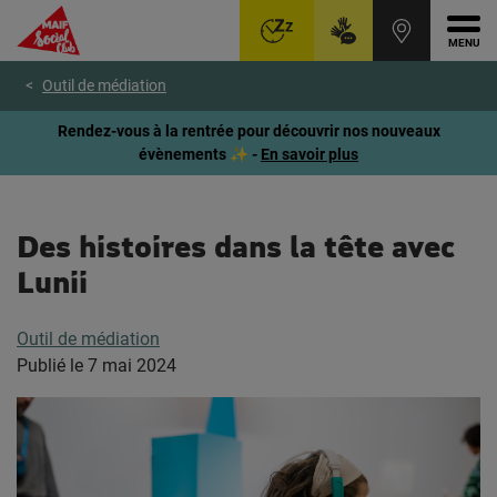
Ouvr
Aller
Voir
Voir
Outil de médiation
au
le
le
menu
contenu
pied
Rendez-vous à la rentrée pour découvrir nos nouveaux
principal
de
évènements ✨ -
En savoir plus
page
Des histoires dans la tête avec
Lunii
Outil de médiation
Publié le
7 mai 2024