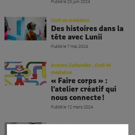
Publié le
25 juin 2024
Outil de médiation
Des histoires dans la
tête avec Lunii
Publié le
7 mai 2024
Actions Culturelles
,
Outil de
médiation
« Faire corps » :
l’atelier créatif qui
nous connecte !
Publié le
12 mars 2024
Outil de médiation
Le temps qu’il nous