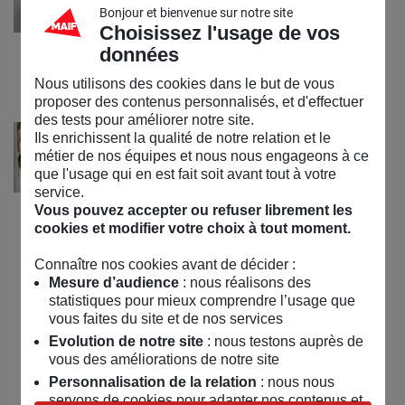
Bonjour et bienvenue sur notre site
faut pour rêver avec
Choisissez l'usage de vos
Lunii
données
Publié le
17 juin 2023
Nous utilisons des cookies dans le but de vous
proposer des contenus personnalisés, et d'effectuer
des tests pour améliorer notre site.
Outil de médiation
Ils enrichissent la qualité de notre relation et le
Dans le Chant de la
métier de nos équipes et nous nous engageons à ce
que l'usage qui en est fait soit avant tout à votre
Forêt, on ouvre grand
service.
ses petites oreilles !
Vous pouvez accepter ou refuser librement les
cookies et modifier votre choix à tout moment.
Publié le
24 août 2022
Connaître nos cookies avant de décider :
Mesure d’audience
: nous réalisons des
1
2
»
statistiques pour mieux comprendre l’usage que
vous faites du site et de nos services
Evolution de notre site
: nous testons auprès de
vous des améliorations de notre site
Personnalisation de la relation
: nous nous
servons de cookies pour adapter nos contenus et