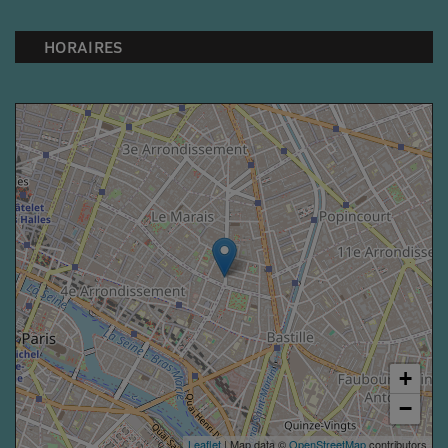
HORAIRES
+
−
Leaflet
| Map data ©
OpenStreetMap
contributors