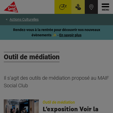
Ouvr
Aller
Voir
Voir
Actions Culturelles
au
le
le
menu
contenu
pied
Rendez-vous à la rentrée pour découvrir nos nouveaux
principal
de
évènements ✨ -
En savoir plus
page
Outil de médiation
Il s’agit des outils de médiation proposé au MAIF
Social Club
Outil de médiation
L’exposition Voir la