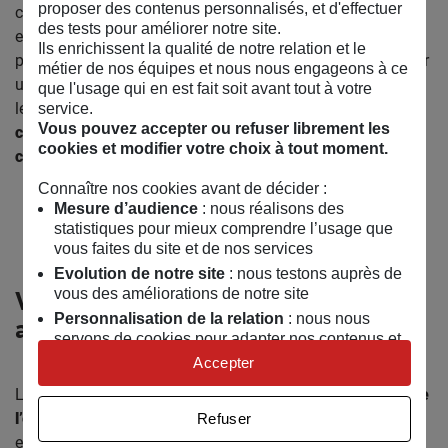
proposer des contenus personnalisés, et d'effectuer
corps et couleurs divers, à partir de formes à combiner
des tests pour améliorer notre site.
entre elles. Mais ce n’est pas tout ! Une fois ces
Ils enrichissent la qualité de notre relation et le
personnages réalisés, vous viendrez les associer pour créer
métier de nos équipes et nous nous engageons à ce
une fresque collaborative où les personnages feront corps,
que l'usage qui en est fait soit avant tout à votre
les uns avec les autres !
L’occasion d’échanger sur nos
service.
Vous pouvez accepter ou refuser librement les
connexions humaines, sur ce qui nous relie, et sur
cookies et modifier votre choix à tout moment.
comment nous pouvons FAIRE CORPS !
Connaître nos cookies avant de décider :
Mesure d’audience
: nous réalisons des
Télécharger le kit
statistiques pour mieux comprendre l’usage que
vous faites du site et de nos services
Evolution de notre site
: nous testons auprès de
vous des améliorations de notre site
Vous souhaitez réaliser cette
Personnalisation de la relation
: nous nous
activité au MAIF Social Club ? ✂️
servons de cookies pour adapter nos contenus et
personnaliser nos offres
Accepter
Univers publicitaire
: nous utilisons avec nos
La réflexion débutera par
une visite guidée d’une heure de
partenaires des cookies pour afficher des
l’exposition
, puis
par l’atelier en demi-groupe
avec les
Refuser
publicités personnalisées
enfants qui donneront lieu à la création d’une fresque