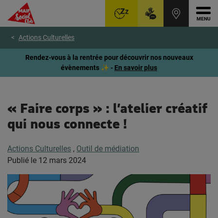
Ouvr
Aller
Voir
Voir
Actions Culturelles
au
le
le
menu
contenu
pied
Rendez-vous à la rentrée pour découvrir nos nouveaux
principal
de
évènements ✨ -
En savoir plus
page
« Faire corps » : l’atelier créatif
qui nous connecte !
Actions Culturelles
,
Outil de médiation
Publié le
12 mars 2024